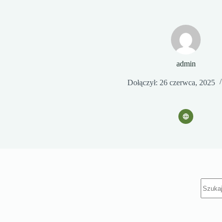
Przejdź
do
treści
admin
Dołączył: 26 czerwca, 2025
Brak
wynik